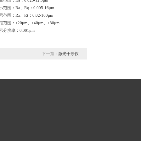
量范围：Ra：0.025-12.5μm
示范围：Ra、Rq：0.005-16μm
示范围：Rz、Rt：0.02-160μm
程范围：±20μm、±40μm、±80μm
示分辨率：0.001μm
下一篇：
激光干涉仪