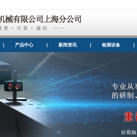
产品中心
新闻资讯
检测设备